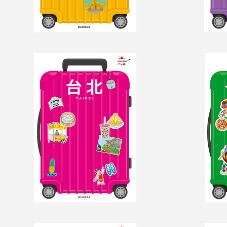
ハレ旅　台北
ハレ