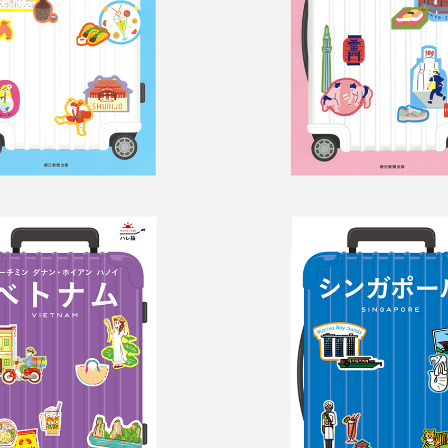
旅　ベトナム
ハレ旅　シン
ル