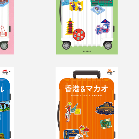
ガポー
ハレ旅　香港＆マカ
オ