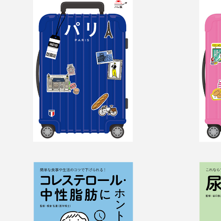
ハレ旅　パリ
ハレ
コレステロール・中
尿酸
性脂肪にホントにい
いこ
いこと帳