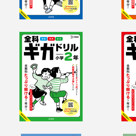
全科ギガドリル　小
全科
学2年
学1年