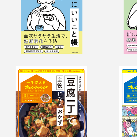
豆腐一丁で主役にな
収納
るおかず
じゅ