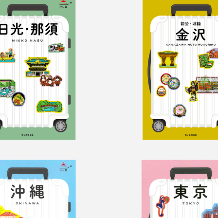
旅　日光・那須
ハレ旅　金沢
旅　沖縄
ハレ旅　東京