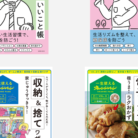
＆捨てワザで家
電子レンジで
うすっきり！
ま！ラクおか