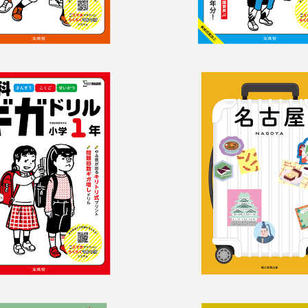
ギガドリル　小
ハレ旅　名古