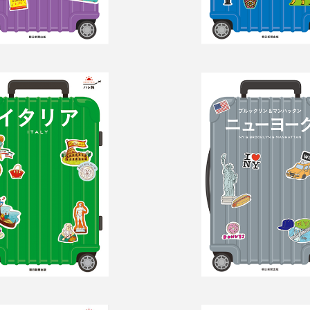
旅　イタリア
ハレ旅　ニュ
ク