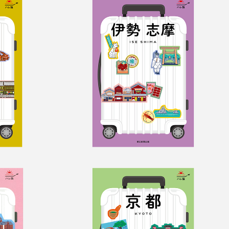
ハレ旅　伊勢 志摩
ハレ旅　京都