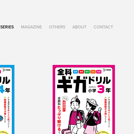
SERIES
MAGAZINE
OTHERS
ABOUT
CONTACT
ル　小
全科ギガドリル　小
学3年