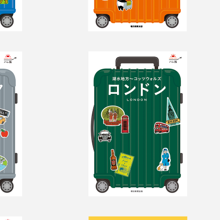
ーヨー
ハレ旅　ロンドン