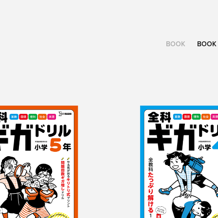
BOOK
BOOK 
ギガドリル　小
全科ギガドリ
学4年