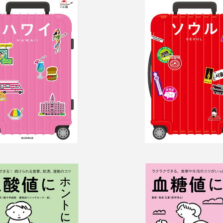
旅　ハワイ
ハレ旅　ソウ
値にホントにい
血糖値にホン
と帳
いこと帳