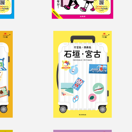
屋
ハレ旅　石垣・宮古