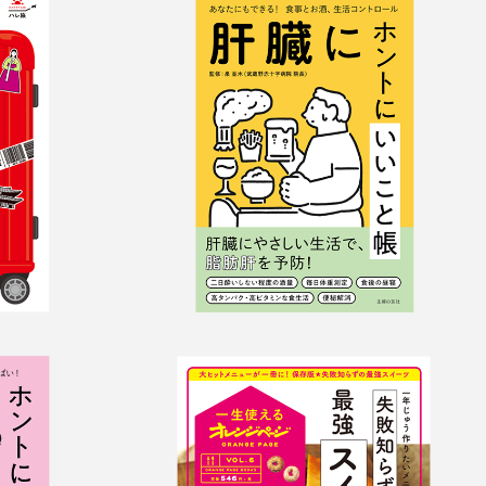
ル
肝臓にホントにいい
こと帳
トにい
失敗知らず最強ツイ
ーツ