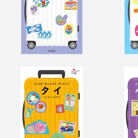
ハレ旅　タイ
ハレ