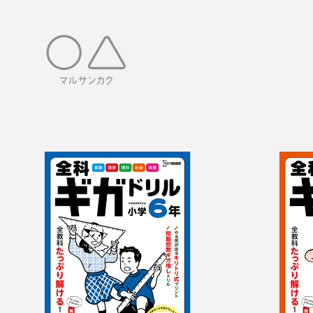
全科ギガドリル　小
全科
学6年
学5年