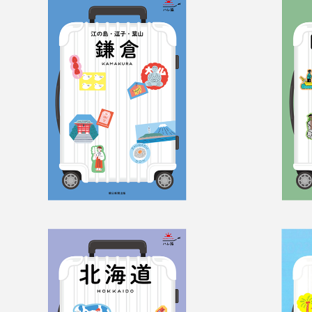
ハレ旅　鎌倉
ハレ
ハレ旅　北海道
ハレ